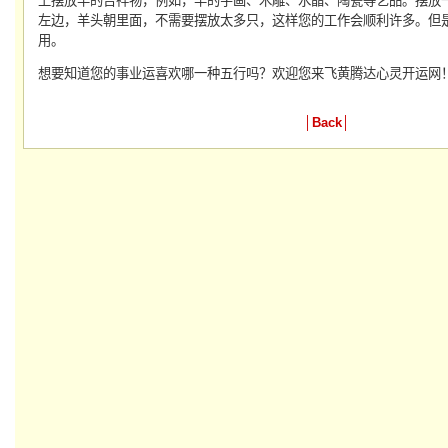
上摆放羊的吉祥物，例如，羊的字画、木雕、水晶、陶瓷等艺品。摆放
左边，羊头朝里面，不需要摆放太多只，这样您的工作会顺利许多。但
用。
想要知道您的事业运喜欢哪一种五行吗？欢迎您来飞黄腾达心灵开运网
│
Back
│