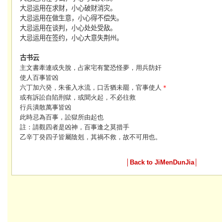
大忌
运用在
求财
，
小心破财消灾
。
大忌
运用在做生意，
小心得不偿失
。
大忌
运用在谈判，
小心处处受敌
。
大忌
运用在签约，
小心大意失荆州
。
古书云
主文書牽連或失脫，占家宅有驚恐怪夢，用兵防奸
使人百事皆凶
六丁加六癸，朱雀入水流，口舌猶未罷，官事使人
＊
或有訴訟自陷刑獄，或聞火起，不必往救
行兵潰散萬事皆凶
此時忌為百事，訟獄所由起也
註：請觀四者是凶神，百事逢之莫措手
乙辛丁癸四子皆屬陰剋，其禍不救，故不可用也。
│
Back to JiMenDunJia
│