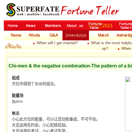
When will I get married?
What is the most helpfu
◆
◆
up?
When 
◆
Chi-men & the negative combination-The pattern of a bi
组成
方位中得到
丁加癸
的组合。
能量场
負
80
%
禁忌
小心
此方位的能量，可以让您
功败垂成
，
不可不信
。
大忌
运用在约会，
小心犯桃花劫
。
大忌
运用在
考试
，
小心考试失常
。