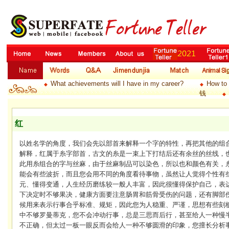
What achievements will I have in my career?
How to 
◆
◆
钱
◆
红
以姓名学的角度，我们会先以部首来解释一个字的特性，再把其他的组
解释，红属于糸字部首，古文的糸是一束上下打结后还有余丝的丝线，
此用糸组合的字与丝麻，由于丝麻制品可以染色，所以也和颜色有关，
能会有些波折，而且您会用不同的角度看待事物，虽然让人觉得个性有
元、懂得变通，人生经历磨练较一般人丰富，因此很懂得保护自己，表
下决定时不够果决，健康方面要注意肠胃和筋骨受伤的问题，还有脚部
候用来表示行事合乎标准、规矩，因此您为人稳重、严谨，思想有些刻
中不够罗曼蒂克，您不会冲动行事，总是三思而后行，甚至给人一种慢
不正确，但太过一板一眼反而会给人一种不够圆滑的印象，您擅长分析