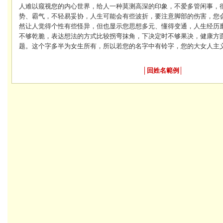
人难以窥视您的内心世界，给人一种莫测高深的印象，不爱多管闲事，
势、霸气，不轻易妥协，人生可能会有些波折，要注意脚部的伤害，您
然让人觉得个性有些怪异，但也显示您思想多元、懂得变通，人生经历
不够乾脆，表达想法的方式比较拐弯抹角，下决定时不够果决，健康方
题。这个字多半为女生所有，所以若您的名字中有铃字，您的大女人主
│
回姓名範例
│