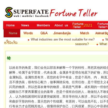
What industries are the most suitable for me?
W
◆
◆
seasons?
What 
◆
铃
以姓名学的角度，我们会先以部首来解释一个字的特性，再把其他的组
解释，铃属于金字部首，代表金属，金属多半是埋在地底下的矿物，所
金属制品、金属性质有关，若您的名字中有金，您是个高尚、内 、刚直
且不擅伪装，很有恒心毅力，做事脚踏实地、任劳任怨，是个理想主义
闪亮的物质，所以您喜欢奢华的物质，容易意气用事，成长期的一些创
提醒自己不要再重覆过去的羞辱，您是个很有自信的人，敢做别人不敢
人，认为身陷困境时应该要突破困境，而非等待别人救济，所以不会坐
和曲折字形的特色，显示您的个性稳重、有原则，可以临危不乱，以不
行有余力才会照顾其他人，很懂得保护自己，口风很紧，所以心中容易