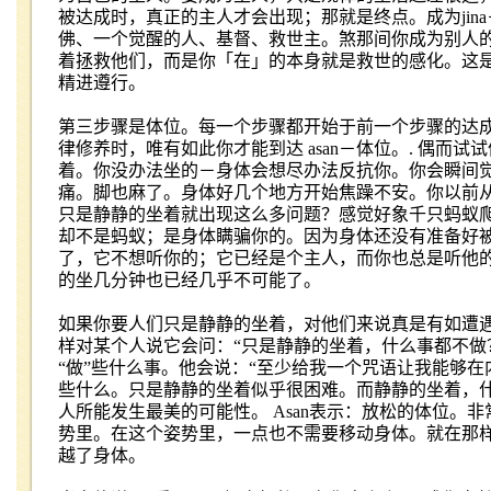
被达成时，真正的主人才会出现；那就是终点。成为
jina
佛、一个觉醒的人、基督、救世主。煞那间你成为别人
着拯救他们，而是你「在」的本身就是救世的感化。这
精进遵行。
第三步骤是体位。每一个步骤都开始于前一个步骤的达
律修养时，唯有如此你才能到达
asan
－体位。
.
偶而试试
着。你没办法坐的－身体会想尽办法反抗你。你会瞬间
痛。脚也麻了。身体好几个地方开始焦躁不安。你以前
只是静静的坐着就出现这么多问题？感觉好象千只蚂蚁
却不是蚂蚁；是身体瞒骗你的。因为身体还没有准备好
了，它不想听你的；它已经是个主人，而你也总是听他
的坐几分钟也已经几乎不可能了。
如果你要人们只是静静的坐着，对他们来说真是有如遭
样对某个人说它会问：
“
只是静静的坐着，什么事都不做
“
做
”
些什么事。他会说：
“
至少给我一个咒语让我能够在
些什么。只是静静的坐着似乎很困难。而静静的坐着，
人所能发生最美的可能性。
Asan
表示：放松的体位。非
势里。在这个姿势里，一点也不需要移动身体。就在那
越了身体。