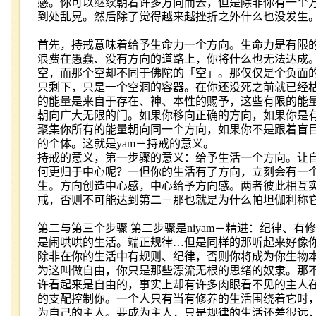
感。你可以继续朝着许多方向而去，但是除非你有一个
到处乱晃。然后除了觉得越来越挫折之外什么也没发生
首先，持戒意味着给予生命力一个方向。生命力是有限
浪费在愚蠢、没有方向的道路上，你将什么也无法达成
空，而那个空却不同于佛陀的「空」。那仅仅是个负面
只剩下，只是一个空洞的容器。在你还没死之前就已经
的能量是来自于存在、神、本性的赐予，这些有限的能
朝向广大无限的门。如果你移向正确的方向，如果你是
聚集你所有的能量朝向同一个方向，如果你不是跟着盲
的个体。这就是
yam
－持戒的意义。
持戒的意义，第一步骤的意义：给予生活一个方向。让
何更归于中心呢？一但你的生活有了方向，立刻会有一
生。方向创造中心感，中心给予方向感。两者彼此相互
戒，否则不可能达到第二－那也就是为什么帕坦伽利称
第二与第三个步骤 第二步骤是
niyam
－精进：纪律、有修
是闹哄哄的生活。端正规律
…
但是同样的那听起来好像
除非在你的生活中有规则、纪律，否则你将成为你生物
为这叫做自由，你只是那些漂流无根的思绪的奴隶。那
许看起来是自由的，事实上却有许多肉眼看不见的主人
的支配控制你。一个人只有当有修养的生活围绕着它时
为自己的主人。要成为主人，只是规律的生活还差很远