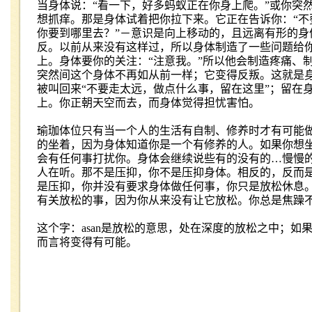
当身体说：
“
看一下，好多蚂蚁正在你身上爬。
”
或你突
想抓痒。那是身体试着把你拉下来。它正在告诉你：
“
不
你要到哪里去？
”
－意识是向上移动的，且远离有形的身
反。以前从来没有这样过，所以身体制造了一些问题给
上。身体要你的关注：“注意我。
”
所以他会制造疼痛、
突然间这个身体不再如从前一样；它变得反叛。这就是
被叫回来
“
不要走太远，做点什么事，留在这里
”
；留在
上。你正朝天空而去，而身体觉得担忧害怕。
瑜珈体位只有当一个人的生活有自制、修养时才有可能
的坐着，因为身体知道你是一个有修养的人。如果你想
会有任何事打扰你。身体会继续说些有的没有的
…
慢慢
人在听。那不是压抑，你不是压抑身体。相反的，反而
是压抑，你并没有要求身体做任何事，你只是放松休息
有关放松的事，因为你从来没有让它放松。你总是焦躁
这个字：
asan
是放松的意思，处在深度的放松之中；如
而言将变得有可能。