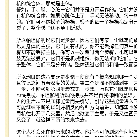
机的统合体，那就是主体。
譬如，手、脚、心脏－它们并不是分开运作的。它们并
有机的统合体。如果心脏停止了，手就无法移动。每一
的。它们可不像梯子的横档，梯子的每一个横档都是分
裂了，整个梯子还不至于断裂。
所以帕坦伽利说它们是步骤，因为它们有某一个既定的
也是身体的主肢，它们是有机的。你不能丢掉任何其中
骤却不能丢掉主体。你可以一次跳过两个步骤，也可以
肢无法被丢弃，它们不是机械组织，你无法拆卸它们。
于整体，它们不是分开的。整体透过它们的和谐一致而
所以瑜珈的这八支既是步骤－使你有个概念知到哪一个
且彼此之间有着深度的关系。第二个步骤不能跳到第一
一步，不能移到第四步骤或第一步骤。所以它们既是顺
Yam
持戒。帕坦伽利所说的持戒并不是自我抑制的意思
人的生活
…
不是压抑能量而是引导，引导这些能量进入
可能继续不断的以刚好相反的各种方向前进，却哪里也
司机往北开了几英里，然后他改变了主意，于是又往西
又变了
…
就这样不断的换来换去。
这个人将会死在他原来的地方。他绝不可能到达任何地