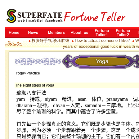
投资好手气:谈压胜钱
How to attract someone I like?
Wh
◆
◆
◆
years of exceptional good luck in wealth wi
Yoga>Practice
The eight steps of yoga
瑜珈八支行法
yam
－持戒，
niyam
－精进，
asan
－体位，
pranayama
－调
dharana
－凝神，
dhyan
－入定，
samadhi
－三摩地。上述
尽了整个瑜珈的科学。而其中蕴含了许多宝藏。
首先每一个步骤真正的意义。它们既是步骤也是主体。
步骤，因为必须一个步骤跟着另一个步骤，这是一个成
只是步骤而已；它们是整个瑜珈的主干。它们有一个内