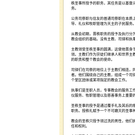
秩圣事所授予的职务，其任务是以基督
务。
公务司祭职与信友的普通司祭职在本质
导、礼仪和牧职管理为天主的子民服务
从教会初期，晋秩职务的授予及执行分
教会组织的基础。没有主教、司铎和执
主教领受圣秩圣事的圆满，这使他晋身
领。主教们作为宗徒们继承人和世界主
的职责和整个教会的使命。
司铎们在司祭的地位上于主教们相连，
者。他们围绕自己的主教，组成一个司
个堂区团体或某项指定的教会工作。
执事们是圣职人员，专事教会的服务工
仪服务、牧职管理以及慈善事务上重要
圣秩圣事的授予是通过覆手礼及其后的
职务。授秩礼赋予一个不可磨灭的圣事
教会的圣秩只授予领过洗的男性，他们
任和权利。