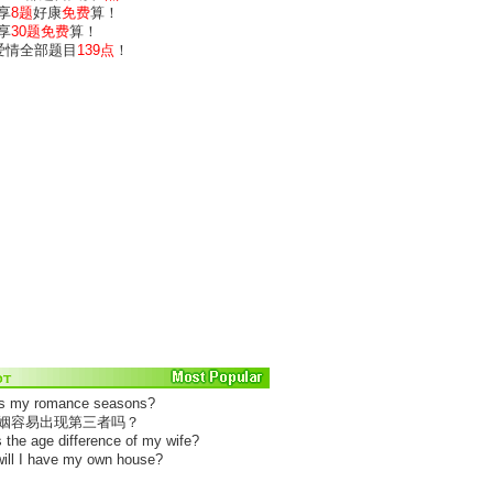
享
8题
好康
免费
算！
享
30题免费
算！
)爱情全部题目
139点
！
is my romance seasons?
婚姻容易出现第三者吗？
s the age difference of my wife?
ill I have my own house?