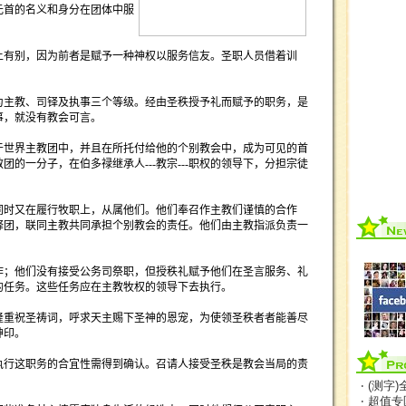
元首的名义和身分在团体中服
上有别，因为前者是赋予一种神权以服务信友。圣职人员借着训
。
为主教、司铎及执事三个等级。经由圣秩授予礼而赋予的职务，是
事，就没有教会可言。
于世界主教团中，并且在所托付给他的个别教会中，成为可见的首
教团的一分子，在伯多禄继承人
---
教宗
---
职权的领导下，分担宗徒
同时又在履行牧职上，从属他们。他们奉召作主教们谨慎的合作
铎团，联同主教共同承担个别教会的责任。他们由主教指派负责一
作；他们没有接受公务司祭职，但授秩礼赋予他们在圣言服务、礼
的任务。这些任务应在主教牧权的领导下去执行。
隆重祝圣祷词，呼求天主赐下圣神的恩宠，为使领圣秩者者能善尽
神印。
执行这职务的合宜性需得到确认。召请人接受圣秩是教会当局的责
‧ (测字
‧ 超值