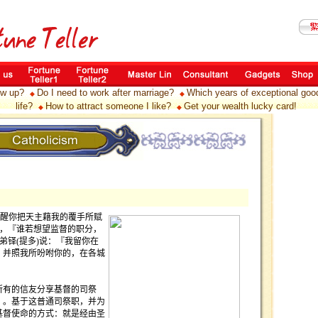
ow up?
Do I need to work after marriage?
Which years of exceptional good 
◆
◆
life?
How to attract someone I like?
Get your wealth lucky card!
◆
◆
醒你把天主藉我的覆手所赋
，『谁若想望监督的职分，
弟铎
(
提多
)
说：『我留你在
，并照我所吩咐你的，在各城
所有的信友分享基督的司祭
』。基于这普通司祭职，并为
基督使命的方式：就是经由圣