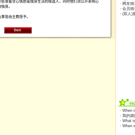
那些准备甘心情愿度独身生活的候选人，同时他们须公开表明心
‧ 网友独
持独身。
‧ 会员独
‧ (双人
执事皆由主教授予。
‧ When 
‧ 我的
‧ What i
‧ When w