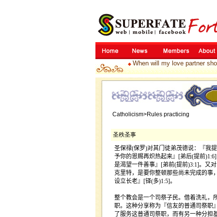
When will my love partner sh
◆
Catholicism>Rules practicing
圣秩圣事
圣保禄
(
保罗
)
对其门徒弟茂德说：『我提
予你的恩赐再炽热起来』
[
弟后
(
提前
)1:6]
是渴望一件善事』
[
弟前
(
提前
)3:1]
。又对
克里特，是要你整顿那些尚未完成的事
设立长老』
[
铎
(
多
)1:5]
。
整个教会是一个司祭子民。借着洗礼，
职。这种分享称为『信友的普通司祭职
了服务这普通司祭职，而有另一种分担