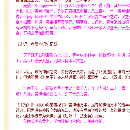
最后骑龙上天。《资治通鉴．汉纪十二》中说：
元鼎四年（前一一三年）齐人公孙卿曰：今年得宝鼎，其冬辛巳
有札书曰：黄帝得宝鼎，是岁己酉朔旦冬至，凡三百八十年，黄帝仙
悦，召问，卿对曰：受此书申公，申公曰：汉兴复当黄帝之时，汉之
宝鼎出而与神通，黄帝接万灵明庭。明庭者，甘泉也。黄帝采首山铜
有龙胡髯下迎黄帝，黄帝上骑龙，与群臣后宫七十余人俱登天。于是
帝，吾视去妻如脱履耳。
《史记．孝武本记》记载：
天子既闻公孙卿及方士之言，黄帝以上封禅，皆致怪物与神通，
士，高世比德于九皇，而颇采儒术以文之。
从此以后，宣扬神仙之说，皆托名于黄帝，而老子乃属道家。淮南王
仙，但他所著《淮南子》亦未将道家与神仙家混为一谈。《汉书．淮
淮南王安
……
招致宾客方术之士数千人，作《内书》二十一篇，
篇》八卷，言神仙黄白之术，亦二十余万言。
《中篇》即《枕中鸿宝苑秘书》言神仙方术，是专论神仙方术的最早
经典，因为没有神授立教的说法，也没有后来道教的那一套符箓谶仪
化，但还未被尊为天神。据《后汉书．楚王英》记载：
英晚节更喜黄老，学为浮屠（佛陀），斋戒祭祀。