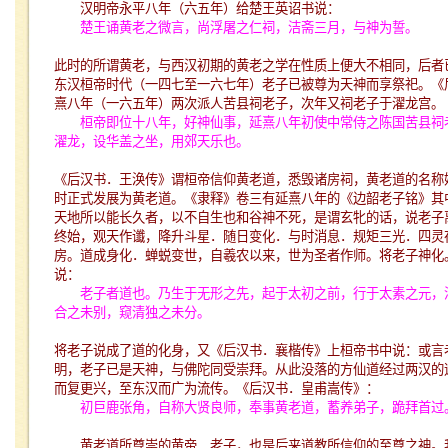
汉明帝永平八年（六五年）给楚王英诏书说：
楚王诵黄老之微言，尚浮屠之仁祠，洁斋三月，与神为誓。
此时的所谓黄老，与西汉初期的黄老之学在性质上便大不相同，后者
东汉桓帝时代（一四七至一六七年）老子已被尊为天神而享祭祀。《
熹八年（一六五年）两次派人苦县祠老子，次年又祠老子于濯龙宫。
桓帝即位十八年，好神仙事，延熹八年初使中常侍之陈国苦县祠
濯龙，设华盖之坐，用郊天乐也。
《后汉书．王涣传》谓桓帝信仰黄老道，悉毁诸房祠，黄老道的名称
时正式发展为黄老道。《隶释》卷三有延熹八年的《边韶老子铭》其
天地所以能长久者，以不自生也和谷神不死，是谓玄牝的话，说老子
终始，观天作谶，降升斗星．随日变化．与时消息．规矩三光．四灵
房。道成身化．蝉蜕变世，自羲农以来，世为圣者作师。将老子神化
说：
老子者道也。乃生于无形之先，起于太初之前，行于太素之元，
合之未别，窥清独之未分。
将老子说成了道的化身，又《后汉书．襄楷传》上桓帝书中说：或言
明，老子已是天神，与佛陀同受崇拜。从此没落的方仙道经过两汉的
而复更兴，至东汉而广为流传。《后汉书．皇甫嵩传》：
初巨鹿张角，自称大贤良师，奉事黄老道，蓄养弟子，跪拜首过
黄老道所尊崇的黄帝．老子，也是后来道教所信仰的至尊之神。