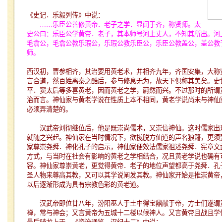
《史记．乐毅列传》中说：
……
乐臣公善修黄帝．老子之学．显闻于齐，称贤师。太
史公曰：乐臣公学黄帝．老子，其本师号河上丈人，不知其所出。河
毛翕公，毛翕公教乐瑕公，乐瑕公教乐臣公，乐臣公教盖公，盖公教
师。
西汉初，曹参相齐，其治要用黄老术，并相齐九年，齐国安集，大称
言合道，然百姓离秦之酷后，参与修息无为，故天下俱称其美矣。史
平．窦太后等多喜黄老，因而黄老之学，蔚然而兴。不过那时的所谓
治而言。神仙家与黄老学说在性质上本不相同，黄老学说尚未与神仙
必须弄清楚的。
汉武帝刘彻继位后，他是既崇尚儒术，又崇信神仙。这时儒家出
就随之兴起。神仙家在当时情况下，欲拢脱方仙道的声名狼籍，更须
家尊崇尧舜．神化孔子的启示，神仙家便效法儒家祖述尧舜．宪章文
方式，与当时在社会有影响的黄老之学相结合，况且黄老学说也确有
容。神仙家尊崇黄老，更觉得黄帝．老子的地位声望都高于尧舜．孔
圣人物来尊高其教，又可以其学说阐发其教。神仙家开始是推崇黄帝
以后逐渐形成为具有宗教色彩的黄老道。
汉武帝即位廿八年，汾阳巫人于土中得宝鼎献于帝，方士们遂谓
禅，常与神会；又言黄帝为五城十二楼以候神人。又言黄帝且战且学