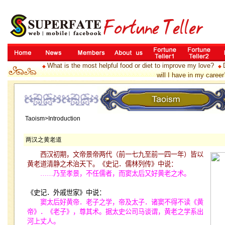
What is the most helpful food or diet to improve my love?
◆
◆
will I have in my career
Taoism>Introduction
两汉之黄老道
西汉初期，文帝景帝两代（前一七九至前一四一年）皆以
黄老道清静之术治天下。《史记．儒林列传》中说：
……
乃至孝景，不任儒者，而窦太后又好黄老之术。
《史记．外戚世家》中说：
窦太后好黄帝．老子之学，帝及太子．诸窦不得不读《黄
帝》．《老子》，尊其术。据太史公司马谈谓，黄老之学系出
河上丈人。