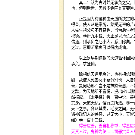
其二：认为古时并无承负之灾，因
也，但到后世，因皆多绝匿其真要道
正是因为有这种由天道所决定的承
得善，使人从是常冤，蒙受无辜的苦
人先生祖父母不容易也，当为后生者
积德。卷卅九中说：天正是以承负之
信道，则承负之厄小大，悉且除矣。
之过。意即断承负可以得度成仙。
以上是早期道教的天道循环因果观
承负，求登仙。
除相信天道承负外，也有相信现世
剧，故使人死善恶不复分别也，大咎
善，复何功邪？岂不是抹煞善恶，不
之辞，为天地所不喜悦，提出应以现
然报应。《太平经》卷一百中说：善
其身。天道无私，但行之所致。卷一
天下之事，各从其类，毛发之间，无
诸神疏记人的善恶，过无大小，天皆
经》卷一百十二说：
得善应善，善自相称举，得恶应
天责人过，鬼神为使
……
罚恶赏善人