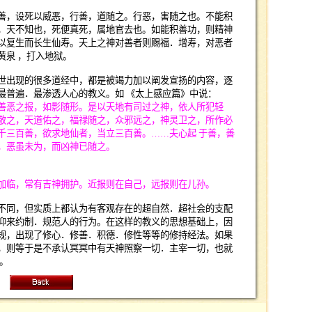
善，设死以威恶，行善，道随之。行恶，害随之也。不能积
，天不知也，死便真死，属地官去也。如能积善功，则精神
以复生而长生仙寿。天上之神对善者则赐福．增寿，对恶者
黄泉
，打入地狱。
出现的很多道经中，都是被竭力加以阐发宣扬的内容，逐
最普遍．最渗透人心的教义。如
《太上感应篇》中说：
恶之报，如影随形。是以天地有司过之神，依人所犯轻
敬之，天道佑之，福禄随之，众邪远之，神灵卫之，所作必
千三百善，欲求地仙者，当立三百善。
……
夫心起
于善，善
，恶虽未为，而凶神已随之。
临，常有吉神拥护。近报则在自己，远报则在儿孙。
同，但实质上都认为有客观存在的超自然．超社会的支配
仰来约制．规范人的行为。在这样的教义的思想基础上，因
规，出现了修心．修善．积德．修性等等的修持经法。如果
，则等于是不承认冥冥中有天神照察一切．主宰一切，也就
。