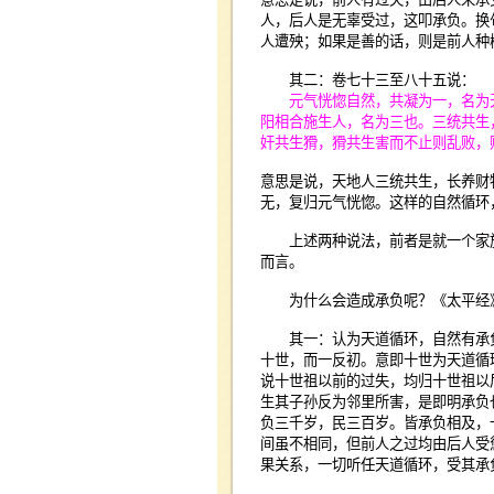
人，后人是无辜受过，这叩承负。换
人遭殃；如果是善的话，则是前人种
其二：卷七十三至八十五说：
元气恍惚自然，共凝为一，名为天
阳相合施生人，名为三也。三统共生
奸共生猾，猾共生害而不止则乱败，
意思是说，天地人三统共生，长养财
无，复归元气恍惚。这样的自然循环
上述两种说法，前者是就一个家族
而言。
为什么会造成承负呢？《太平经》
其一：认为天道循环，自然有承负
十世，而一反初。意即十世为天道循
说十世祖以前的过失，均归十世祖以
生其子孙反为邻里所害，是即明承负
负三千岁，民三百岁。皆承负相及，
间虽不相同，但前人之过均由后人受
果关系，一切听任天道循环，受其承