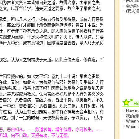
‧ 网友独
为古者大贤人本皆知自养之道，故得治意，少承负之失
‧ 会员独
之文，以浮华传学，违失天道之要意，故产生了承负之灾。
‧ (双人
负，所以凡人之行，或有力行善反常得恶，或有力行恶反
难。那么怎样才能断止承负而免除厄运呢？卷四十中说：为
计，可毋使子孙有承负之厄。即人应为后世子孙着想而行善
灾四流为重懮，于是天神使天师陈列天书，传人以道，只要
卷卅九中说：或有真得道，因能得度世去者，是人乃无承负
念，认为人之祸福决于天道。因此应信天道．修真道，断
因果报应的。如《太平经》卷九十二中说：承负之责最
在此。又说：如此言，为善复何益邪？为恶何伤乎哉？力行
能劝善规过．扬善止恶了吗？因而认为承负之说是反乱天道
世之善恶报应为教义。认为吉凶福祸乃是个人行为善恶的必
者自兴，恶者自病，吉凶之事，皆出于身，以类相呼，不失
百一中说：善者自兴，恶者自败。观此二象，思其利害。凡
‧ How ma
有过差。认为上有日月照察，身中有心神与天音声相闻，有
‧ 我的
知之，到了一定的时候，天便校其善恶，予以赏罚。《太平
‧ When w
‧ When 
恶，恶自相从。
……
务道求善，增年益寿，亦可长生。
……
所知，何不自改。天报有功，不与无德。