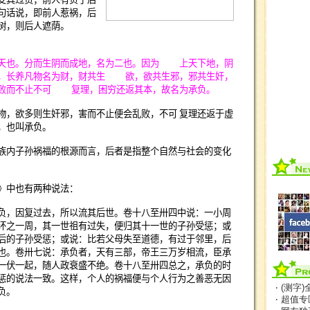
句话说，即前人惹祸，后
树，则后人遮荫。
也。分而生阴而成地，名为二也。因为
上天下地，阴
，长养凡物名为财，财共生
欲，欲共生邪，邪共生奸，
败而不止不可
复理，困穷还返其本，故名为承负。
物，欲多则生奸邪，害而不止便会乱败，不可
复理还返于虚
，也叫承负。
内子孙祸福的根源而言，后者是指整个自然与社会的变化
中也有两种说法：
，因复过去，所以流其后世。卷十八至卅四中说：一小周
环之一周，其一世祖有过失，便归其十一世的子孙受惩；或
后的子孙受惩；或说：比若父母失至道德，有过于邻里，后
也。卷卅七说：承负者，天有三部，帝王三万岁相流，臣承
一伏一起，随人政衰盛不绝。卷十八至卅四总之，承负的时
惩的说法一致。这样，个人的祸福便与个人行为之善恶无因
‧ (测字
负。
‧ 超值