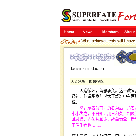
What achievements will I have
◆
Taoism>Introduction
天道承负．因果报应
天道循环，善恶承负。这一教义，
经》。何谓承负？《太平经》中有两
说：
然，承者为前，负者为后，承者，
小小失之，不自知，用日积久，相聚
其过谪，连传被其灾，故前为承，后
于后生者也
……
。
意思是说，前人有过失，由后人来承