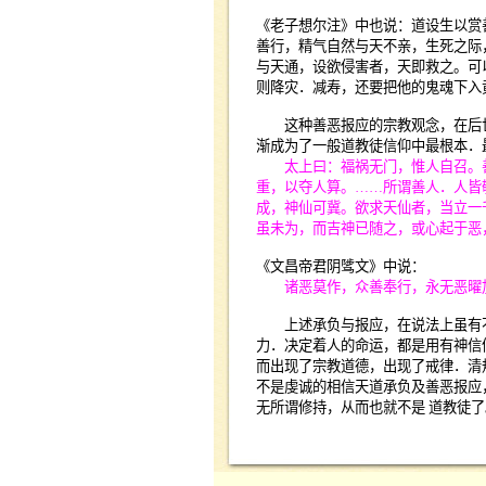
《老子想尔注》中也说：道设生以赏
善行，精气自然与天不亲，生死之际
与天通，设欲侵害者，天即救之。可
则降灾．减寿，还要把他的鬼魂下入
这种善恶报应的宗教观念，在后世
渐成为了一般道教徒信仰中最根本．
太上曰：福祸无门，惟人自召。善
重，以夺人算。
……
所谓善人．人皆
成，神仙可冀。欲求天仙者，当立一
虽未为，而吉神已随之，或心起于恶
《文昌帝君阴骘文》中说：
诸恶莫作，众善奉行，永无恶曜加
上述承负与报应，在说法上虽有不
力．决定着人的命运，都是用有神信
而出现了宗教道德，出现了戒律．清
不是虔诚的相信天道承负及善恶报应
无所谓修持，从而也就不是
道教徒了