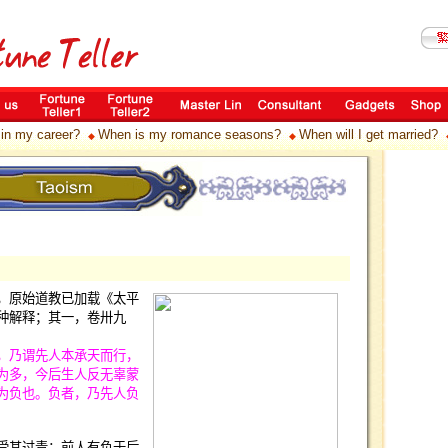
 in my career?
When is my romance seasons?
When will I get married?
◆
◆
原始道教已加载《太平
种解释；其一，卷卅九
乃谓先人本承天而行，
为多，今后生人反无辜蒙
为负也。负者，乃先人负
受其过责；前人有负于后