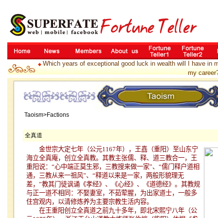
Which years of exceptional good luck in wealth will I have in m
◆
my career
Taoism>Factions
全真道
金世宗大定七年（公元
1167
年），王嚞（重阳）至山东宁
海立全真庵，创立全真教。其教主张儒、释、道三教合一，王
重阳说：
“
心中端正莫生邪，三教搜来做一家
”
、
“
儒门释户道相
通，三教从来一祖风
”
、
“
释道以来是一家，两般形貌理无
差，
”
教其门徒讽诵《孝经》、《心经》、《道德经》。其教规
与正一道不相同：不娶妻室，不茹荤腥，为出家道士，一般多
住宫观内，以清修炼养为主要宗教生活内容。
在王重阳创立全真道之前九十多年，即北宋熙宁八年（公