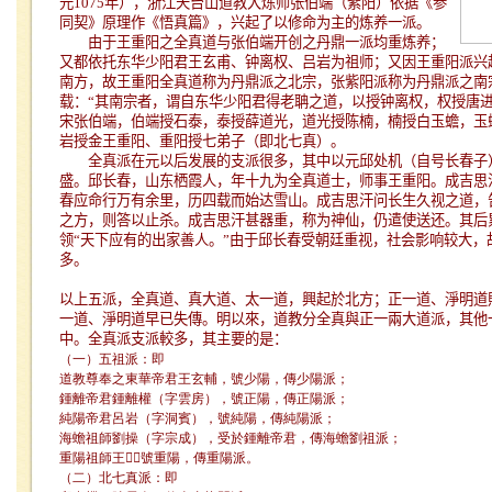
元
1075
年），浙江天台山道教大炼师张伯端（紫阳）依据《参
同契》原理作《悟真篇》，兴起了以修命为主的炼养一派。
由于王重阳之全真道与张伯端开创之丹鼎一派均重炼养；
又都依托
东华
少阳君王玄甫、钟离权、吕岩为祖师；又因王重阳派兴
南方
，故王重阳全真道称为丹鼎派之北宗，张紫阳派称为丹鼎派之南
载：
“
其南宗者，谓自
东华
少阳君得老聃之道，以授钟离权，权授唐
宋张伯端，伯端授石泰，泰授薛道光，道光授陈楠，楠授白玉蟾，玉
岩授金王重阳、重阳授七弟子（即北七真）。
全真派在元以后发展的支派很多，其中以元邱处机（自号长春子
盛。邱长春，山东栖霞人，年十九为全真道士，师事王重阳。成吉思
春应命行万有余里，历四载而始达雪山。成吉思汗问长生久视之道，
之方，则答以止杀。成吉思汗甚器重，称为神仙，仍遣使送还。其后
领
“
天下应有的出家善人。
”
由于邱长春受朝廷重视，社会影响较大，
多。
以上五派，全真道、真大道、太一道，興起於北方；正一道、淨明道
一道、淨明道早已失傳。明以來，道教分全真與正一兩大道派，其他
中。全真派支派較多，其主要的是：
（一）五祖派：即
道教尊奉之
東華
帝君王玄輔，號少陽，傳少陽派；
鍾離帝君鍾離權（字雲房），號正陽，傳正陽派；
純陽帝君呂岩（字洞賓），號純陽，傳純陽派；
海蟾祖師劉操（字宗成），受於鍾離帝君，傳海蟾劉祖派；
重陽祖師王，號重陽，傳重陽派。
（二）北七真派：即