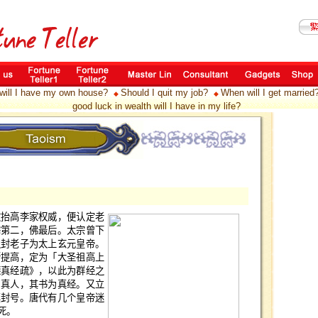
ill I have my own house?
Should I quit my job?
When will I get married
◆
◆
good luck in wealth will I have in my life?
教抬高李家权威，便认定老
儒第二，佛最后。太宗曾下
追封老子为太上玄元皇帝。
断提高，定为「大圣祖高上
德真经疏》，以此为群经之
为真人，其书为真经。又立
真封号。唐代有几个皇帝迷
死。