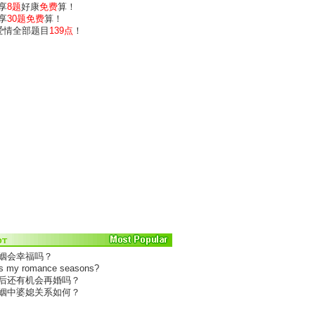
享
8题
好康
免费
算！
享
30题免费
算！
)爱情全部题目
139点
！
婚姻会幸福吗？
is my romance seasons?
婚后还有机会再婚吗？
婚姻中婆媳关系如何？