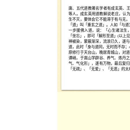
………………..
唐、五代道教著名学者有成玄英、
等人。成玄英用道教解说老庄，认
生不灭，要体会它不能滞于有与无，
「道」叫「重玄之道」。人如「与道
一步援佛入道，说：「心生诸法生
「坐忘」，即可「解形至道」
(
以上见
神被染，蒙蔽渐深，流浪已久，遂与
道，此时「身与道同，无时而不存；
原修行于天台山，晚居青城山，对道
谭峭，于嵩山学辟谷、养气、炼丹之
气、气化形」，遂有万物，最后复归
「无疏」、「无爱」、「无恶」的太