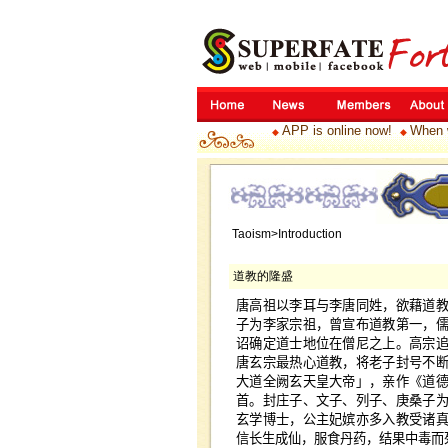
APP is online now!
When w
◆
◆
Taoism>Introduction
道教的隆盛
唐高祖以李耳与李唐同姓，欲藉道
子为李家宗祖，曾宣布道教第一，
诏确定道士地位在僧尼之上。高宗
唐玄宗最热心道教，将老子封号不
大道全阙玄天皇大帝」，亲作《道
首。封庄子、文子、列子、庚桑子
玄学博士，公主妃嫔亦多入教受诸
信长生成仙，服食丹药，结果中毒而