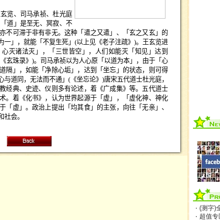
王玄览、司马承祯、杜光庭
为「道」是至无、冥寂、不
亦不可滞于非有非无。这种「遣之又遣」、「玄之又玄」的
为一」，就能「不复生死」
(
以上见《老子注疏》
)
。王玄览进
，心灭诸法灭」，「三世皆空」，人们如能灭「知见」达到
《玄珠录》
)
。司马承祯以为人心原「以道为本」，由于「心
道隔」，如能「净除心垢」，达到「坐忘」的状态，则可得
心与道同，无法而不通」
(
《坐忘论》
)
唐宋五代道士杜光庭，
教经典、史迹、仪则多有论述，着《广成集》等。五代道士
术。着《化书》，认为世界起源于「虚」，「虚化神、神化
于「虚」。政治上提出「均其食」的主张，向往「无亲」、
和社会。
‧ (测字
‧ 超值