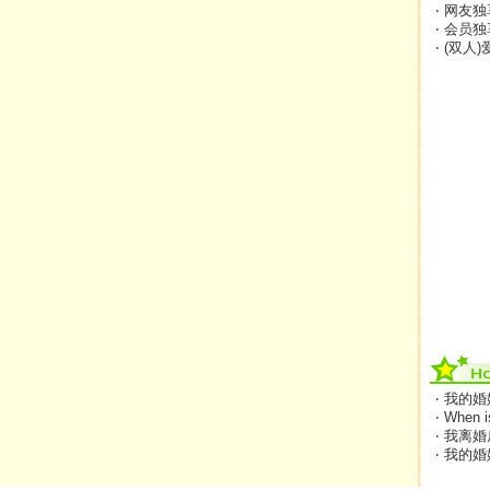
‧ 网友独
‧ 会员独
‧ (双人
‧ 我的
‧ When 
‧ 我离
‧ 我的