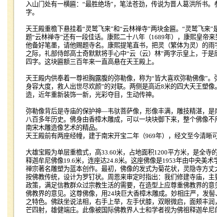
入山门处有一横匾：“最胜绝场”，笔法苍劲，传说为晋人葛洪所书。
字。
天王殿重檐下悬挂着“灵鹫飞来”和“云林禅寺”两块金匾。“灵鹫飞来
题“云林禅寺”还有一段佳话。康熙二十八年（
1689
年），康熙皇帝来
他备好笔墨，请他赐题寺名。康熙提笔直书，把灵（繁体为灵）的雨
之际，礼部侍郎高士奇默默将手心中“云（云）林”两字示皇上，于是
四字。这块匾额三百年来一直高悬在天王殿上。
天王殿内供奉着一尊袒胸露腹的弥勒像，称为“皆大喜欢弥勒佛像”。
身容大度，救人出世尽欢颜”的对联。两侧是高近
8
米的四大天王塑像
造，近年重新装饰一新，光彩夺目，生动传神。
弥勒像背后是寺庙的保护神—韦驮菩萨像，形像丰满，雕技精湛，是
八百多年历史。佛身由香樟木雕成，可以一块块御下来，整个佛像不
南宋木雕造像艺术的精品。
天王殿前有两座经幢，建于南宋开宝二年（
969
年），经文至今清晰
大雄宝殿为单层重檐式，高
33.60
米，占地面积
1200
平方米，是全寺
释迦牟尼佛像
19.6
米，连座达
24.8
米。这座佛像是
1953
年由中央美术
禅宗著名雕塑为蓝本创作。最初，佛像的发式为菊花状，灵隐寺方丈
按佛教传统，设计为罗钉状。周恩来审定时指出：我们修建寺庙，主
政策，满足信教群众过宗教生活的需要，在造型上应尊重佛教界的意
佛教界的意见。这尊佛像，用
24
块巨大香樟木雕成。妙相庄严，发髻
之特色。佛趺坐说法相，右手上举，左手伏膝，双眼微启，面颊丰润
芒四射，雄健端庄。此像被国际佛教界人士和学者视为佛祖释迦牟尼