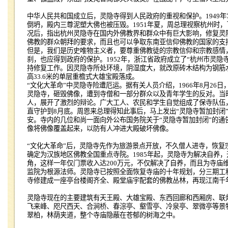
中华人民共和国成立后，灵隐寺得到人民政府的重视和保护。
1949
年
倒坍，殿内三尊泥塑大佛也被压毁。
1951
年夏，周总理视察杭州时，
况后，指出杭州灵隐寺在国内外佛教界和群众中有巨大影响，修复灵
佛教的群众朝拜的要求，而且也可以争取东南亚信仰佛教的国家的支
但是，我们是历史唯物主义者，要尊重佛教徒的宗教信仰和宗教感情
刹，也应得到政府的保护。
1952
年，浙江省政府成立了“杭州市灵隐
持修复工作。因灵隐寺所处环境，阴湿度大，就改原砖木结构为钢筋
高
33.6
米的单层重檐式大雄宝殿落成。
“文化大革命”中灵隐寺险遭厄运。据有关人员介绍，
1966
年
8
月
26
日
灵隐寺，砸毁佛像，遭到寺僧和一部分群众以及青年学生的反对。当
人，展开了激烈的辩论。广大工人、农民和学生自觉组成了保寺队伍
直守护到
8
月底。周恩来总理得知此事后，马上发出“灵隐寺暂加封闭
安。寺内的几位和尚一面向外公布国务院关于“灵隐寺暂加封闭”的通
像将佛像覆盖起来，以防有人冲进大殿破坏佛像。
“文化大革命”后，灵隐寺先作为旅游景点开放，不久僧人进寺，恢复
确定为汉族地区佛教全国重点寺院。
1985
年起，灵隐寺为解决自养，
角，这样一年仅门票收入达
200
万元，不仅解决了自养，而且为寺庙
监院为根源法师。灵隐寺已按照全面恢复寺庙的十年规划，分三期工
寺修建成一座亭台楼阁齐全、殿堂庙宇配套的佛教丛林，再现江南千
灵隐寺现在的主要建筑有天王殿、大雄宝殿、东西回廊和西厢房、联
飞来峰、咫尺西天、合涧桥、春淙亭、壑雪亭、冷泉亭、翠微亭等景
翠柏，林荫夹道，整个寺庙隐蔽在苍郁的树海之中。