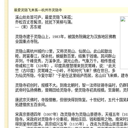
最爱灵隐飞来孤—杭州市灵隐寺
溪山处处皆可庐，最爱灵隐飞来孤；
乔松百丈苍髯须，扰扰下笑柳与蒲。
—
（宋）苏东坡
灵隐寺建于灵隐山上，
1983
年，被国务院确定为汉族地区佛教
全国重点寺院。
灵隐山离杭州城约
12
里，又称灵苑山、仙居山。此山起歙出
睦，跨富春江，探余杭，蜿蜒数百里，结集于钱塘。其间群山
并列，千峰竞秀，万溪争流，湖光山色，气象万千。相传晋成
帝咸和三年（
328
年），印度高僧慧理来到灵鹫峰，说：“此天
竺（古印度）灵鹫峰之一小岭，不知何代飞来？佛在世日，多
为仙灵所隐，今复尔耶？”于是在这里结庐而居，名山曰飞来蜂，建
灵隐寺初创时，规模不大。到南北朝时，智一法师驻锡寺庙时，仍群猿
武帝时弘扬佛教，曾赐田给灵隐寺，使灵隐寺初具规模。至唐朝，灵
唐武宗灭佛时，寺毁僧散，但很快得到恢复。十世纪时，五代十国吴
拓建僧房五百余间。
宋真宗景德四年（
1007
年）改灵隐寺为灵隐山景德寺，天禧五年（
10
隐寺。宋政府对灵隐寺十分重视，赐给庄田、钱和御用之物。南宋时
得到皇帝的恩泽。高宗绍兴五年（
1135
年），改名为灵隐山崇恩显亲