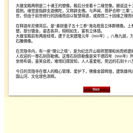
大雄宝殿两侧是二十诸王的塑像。殿后分坐着十二缘觉像。据说这十
孤例。缘觉是指辟支迦佛陀，又称辟支佛。与声闻、菩萨合称“三乘”
世，但由于前世修行的因缘而自以智慧得道，或观悟二十因缘之理而
在释迦牟尼佛背后，是“善财童子五十三参”海岛观音立体群佛像。上
塑，部分镀金，姿态各异，栩栩如生，富有立体感。
大雄宝殿前有两座经塔，建于北宋建隆元年（
960
年），八角九层，
石雕佛像。
在灵隐寺内，有一座“理公之塔”，是为纪念开山祖师慧理和尚而修建
人欢迎的一尊石刻弥勒佛。这尊石刻弥勒像是宋干德四年（
966
年）
坐倚布袋，喜笑自若，难怪妇孺皆知，人人喜爱呢。旁边的石刻十八
今日的灵隐寺在僧人的精心管理、爱护下，佛像金碧辉煌，建筑雄伟
国山河、文化增色添辉。