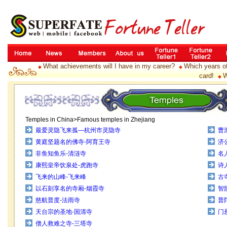
What achievements will I have in my career?
Which years of
◆
◆
card!
W
◆
Temples in China>Famous temples in Zhejiang
最爱灵隐飞来孤—杭州市灵隐寺
曹
黄庭坚题名的佛寺-阿育王寺
济
非鱼知鱼乐-清涟寺
名
康熙皇帝饮泉处-虎跑寺
诗
飞来的山峰-飞来峰
古
以石刻享名的寺厢-烟霞寺
智
慈航普度-法雨寺
普
天台宗的圣地-国清寺
门
僧人救难之寺-三塔寺