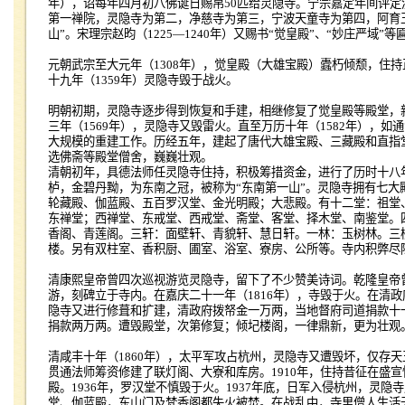
年），诏每年四月初八佛诞日赐帛
50
匹给灵隐寺。宁宗嘉定年间评定
第一禅院，灵隐寺为第二，净慈寺为第三，宁波天童寺为第四，阿育
山”。宋理宗赵昀（
1225
—
1240
年）又赐书“觉皇殿”、“妙庄严域”等
元朝武宗至大元年（
1308
年），觉皇殿（大雄宝殿）蠹朽倾颓，住持
十九年（
1359
年）灵隐寺毁于战火。
明朝初期，灵隐寺逐步得到恢复和手建，相继修复了觉皇殿等殿堂，
三年（
1569
年），灵隐寺又毁雷火。直至万历十年（
1582
年），如通
大规模的重建工作。历经五年，建起了唐代大雄宝殿、三藏殿和直指
选佛斋等殿堂僧舍，巍巍壮观。
清朝初年，具德法师任灵隐寺住持，积极筹措资金，进行了历时十八
栌，金碧丹黝，为东南之冠，被称为“东南第一山”。灵隐寺拥有七大
轮藏殿、伽蓝殿、五百罗汉堂、金光明殿；大悲殿。有十二堂：祖堂
东禅堂；西禅堂、东戒堂、西戒堂、斋堂、客堂、择木堂、南鉴堂。
香阁、青莲阁。三轩：面壁轩、青貌轩、慧日轩。一林：玉树林。三
楼。另有双柱室、香积厨、圃室、浴室、寮房、公所等。寺内积弊尽
清康熙皇帝曾四次巡视游览灵隐寺，留下了不少赞美诗词。乾隆皇帝
游，刻碑立于寺内。在嘉庆二十一年（
1816
年），寺毁于火。在清政
隐寺又进行修葺和扩建，清政府拨帑金一万两，当地督府司道捐款十
捐款两万两。遭毁殿堂，次第修复；倾圮楼阁，一律鼎新，更为壮观
清咸丰十年（
1860
年），太平军攻占杭州，灵隐寺又遭毁坏，仅存天
贯通法师筹资修建了联灯阁、大寮和库房。
1910
年，住持昔征在盛宣
殿。
1936
年，罗汉堂不慎毁于火。
1937
年底，日军入侵杭州，灵隐寺
堂、伽蓝殿，东山门及梵香阁都失火被焚。在战乱中，寺里僧人生活